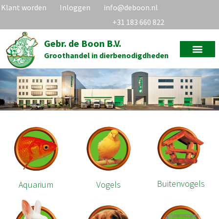
Klant worden
Inloggen
info@deboon.nl
+31 183 660 822
Gebr. de Boon B.V.
Groothandel in dierbenodigdheden
Buitenvogels
Aquarium
Vogels